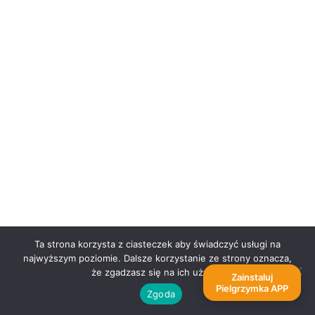
Kontakt
Centralny Punkt Informacyjny
DA „Wawrzyny”
Wrocław, ul. Bujwida 51
pielgrzymka@pielgrzymka.pl
tel.
71 725-67-20
+48 607 324 063
+48 608-095-757
Informacje w spr. Pielgrzymki:
tel.
71 729 67 20
Ta strona korzysta z ciasteczek aby świadczyć usługi na
najwyższym poziomie. Dalsze korzystanie ze strony oznacza,
że zgadzasz się na ich użycie.
Zainstaluj
Pielgrzymka APP
Zgoda