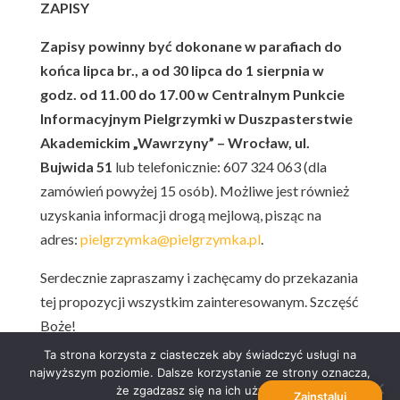
ZAPISY
Zapisy powinny być dokonane w parafiach do
końca lipca br., a od 30 lipca do 1 sierpnia w
godz. od 11.00 do 17.00 w Centralnym Punkcie
Informacyjnym Pielgrzymki w Duszpasterstwie
Akademickim „Wawrzyny” – Wrocław, ul.
Bujwida 51
lub telefonicznie: 607 324 063 (dla
zamówień powyżej 15 osób). Możliwe jest również
uzyskania informacji drogą mejlową, pisząc na
adres:
pielgrzymka@pielgrzymka.pl
.
Serdecznie zapraszamy i zachęcamy do przekazania
tej propozycji wszystkim zainteresowanym. Szczęść
Boże!
Ta strona korzysta z ciasteczek aby świadczyć usługi na
Z kapłańskim pozdrowieniem,
najwyższym poziomie. Dalsze korzystanie ze strony oznacza,
ks. Łukasz Romańczuk
że zgadzasz się na ich użycie.
Zainstaluj