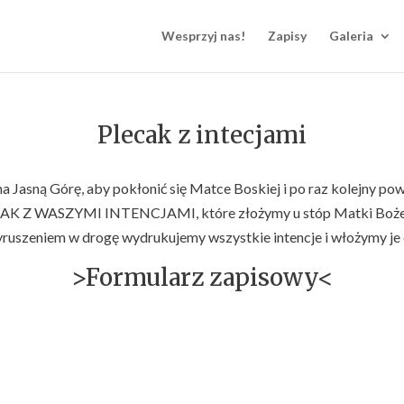
Wesprzyj nas!
Zapisy
Galeria
Plecak z intecjami
 Jasną Górę, aby pokłonić się Matce Boskiej i po raz kolejny powi
PLECAK Z WASZYMI INTENCJAMI, które złożymy u stóp Matki Bożej 
yruszeniem w drogę wydrukujemy wszystkie intencje i włożymy je 
>Formularz zapisowy<