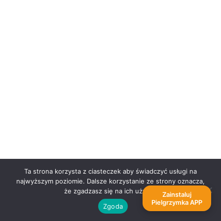
DA „Wawrzyny”
Wrocław, ul. Bujwida 51
pielgrzymka@pielgrzymka.pl
tel.
71 725-67-20
+48 607 324 063
+48 608-095-757
Informacje w spr. Pielgrzymki:
tel.
71 729 67 20
Ta strona korzysta z ciasteczek aby świadczyć usługi na
najwyższym poziomie. Dalsze korzystanie ze strony oznacza,
że zgadzasz się na ich użycie.
Zainstaluj
Pielgrzymka APP
Zgoda