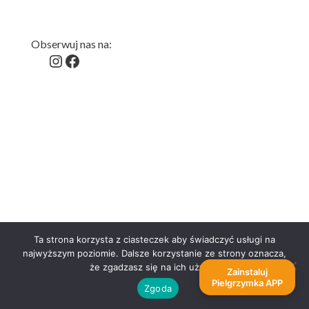
Obserwuj nas na:
Instagram
Facebook
Kontakt
Centralny Punkt Informacyjny
DA „Wawrzyny”
Wrocław, ul. Bujwida 51
pielgrzymka@pielgrzymka.pl
Ta strona korzysta z ciasteczek aby świadczyć usługi na
najwyższym poziomie. Dalsze korzystanie ze strony oznacza,
tel.
71 725-67-20
że zgadzasz się na ich użycie.
Zainstaluj
+48 607 324 063
Pielgrzymka APP
Zgoda
+48 608-095-757