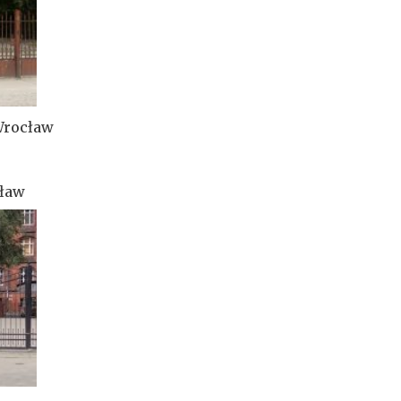
 Wrocław
cław